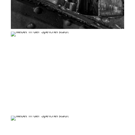
Poggenmühlen-Brücke
St. Katharinen
0
Poggenmühlen-Brücke
0