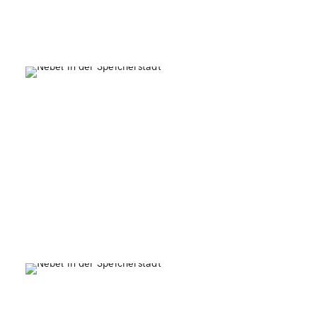
Pickhuben-Brücke
0
St. Katharinen Kirche
0