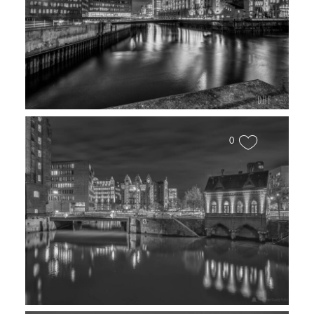
Maritimes Musueum
0
Fleetschloss