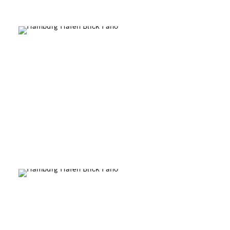
Lombardsbrücke am Abend
0
Elbbrücken Panorama farbig
0