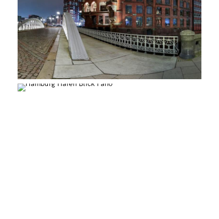
Speicherstadtblick
Panoramabild
Alsterpanorama Bild
0
Hamburg Hafen Blick -
Panoramabilder