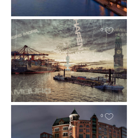
Panoramabild
0
Collage Hafen Panorama
0