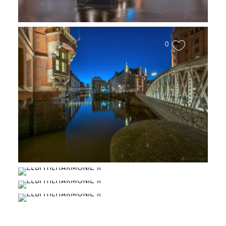
0
Blaue Stunde in der
Speicherstadt
Wasserschloss
Morgensonne in Hamburg
Abends in der Speicherstadt
0
0
2