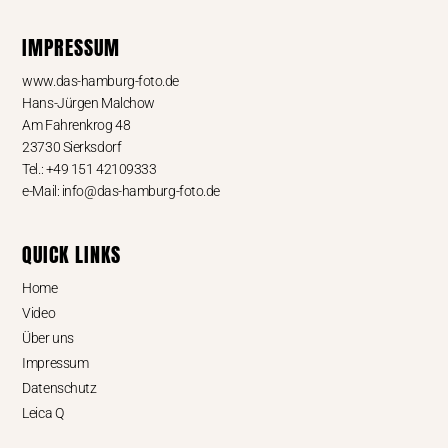
IMPRESSUM
www.das-hamburg-foto.de
Hans-Jürgen Malchow
Am Fahrenkrog 48
23730 Sierksdorf
Tel.: +49 151 42109333
e-Mail: info@das-hamburg-foto.de
QUICK LINKS
Home
Video
Über uns
Impressum
Datenschutz
Leica Q